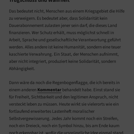
Trugschluss und Wahrheit
Das bedeutet nicht, Menschen aus einem Kriegsgebiet die Hilfe
zu verweigern. Es bedeutet aber, dass Solidarität kein
Dauerabonnement zulasten jener sein darf, die dieses Land
finanzieren. Wer Schutz erhält, muss möglichst schnell in
Arbeit, Sprache und gesellschaftliche Verantwortung geführt
werden. Alles andere ist keine Humanität, sondern eine teuer
kaschierte Verwahrung. Ein Staat, der Menschen aufnimmt,
aber nicht integriert, produziert keine Solidarität, sondern
Abhängigkeit.
Dann wäre da noch die Regenbogenflagge, die ich bereits in
einem anderen
Kommentar
behandelt habe. Einst stand sie
für Freiheit, Sichtbarkeit und den legitimen Anspruch, nicht
versteckt leben zu müssen. Heute wirkt sie vielerorts wie ein
fortlaufend erweitertes Lastenheft moralischer
Selbstvergewisserung. Jedes Jahr kommt noch ein Streifen,
noch ein Dreieck, noch ein Symbol hinzu, bis am Ende kaum
noch erkennbar ist, wofür die ursprüngliche Idee einmal stand.