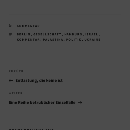
KATEGORIEN
KOMMENTAR
SCHLAGWÖRTER
BERLIN
,
GESELLSCHAFT
,
HAMBURG
,
ISRAEL
,
KOMMENTAR
,
PALÄSTINA
,
POLITIK
,
UKRAINE
Beitragsnavigation
Vorheriger
ZURÜCK
Beitrag
Entlastung, die keine ist
Nächster
WEITER
Beitrag
Eine Reihe betrüblicher Einzelfälle