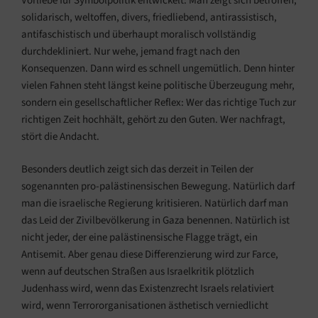
Vorliebe für Symbolpolitik entwickelt: Man zeigt sich betroffen,
solidarisch, weltoffen, divers, friedliebend, antirassistisch,
antifaschistisch und überhaupt moralisch vollständig
durchdekliniert. Nur wehe, jemand fragt nach den
Konsequenzen. Dann wird es schnell ungemütlich. Denn hinter
vielen Fahnen steht längst keine politische Überzeugung mehr,
sondern ein gesellschaftlicher Reflex: Wer das richtige Tuch zur
richtigen Zeit hochhält, gehört zu den Guten. Wer nachfragt,
stört die Andacht.
Besonders deutlich zeigt sich das derzeit in Teilen der
sogenannten pro-palästinensischen Bewegung. Natürlich darf
man die israelische Regierung kritisieren. Natürlich darf man
das Leid der Zivilbevölkerung in Gaza benennen. Natürlich ist
nicht jeder, der eine palästinensische Flagge trägt, ein
Antisemit. Aber genau diese Differenzierung wird zur Farce,
wenn auf deutschen Straßen aus Israelkritik plötzlich
Judenhass wird, wenn das Existenzrecht Israels relativiert
wird, wenn Terrororganisationen ästhetisch verniedlicht