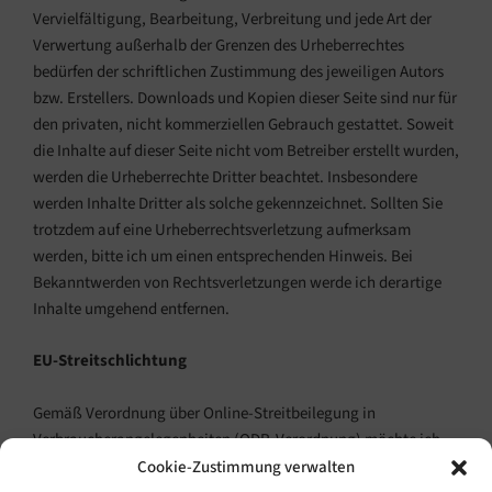
Vervielfältigung, Bearbeitung, Verbreitung und jede Art der
Verwertung außerhalb der Grenzen des Urheberrechtes
bedürfen der schriftlichen Zustimmung des jeweiligen Autors
bzw. Erstellers. Downloads und Kopien dieser Seite sind nur für
den privaten, nicht kommerziellen Gebrauch gestattet. Soweit
die Inhalte auf dieser Seite nicht vom Betreiber erstellt wurden,
werden die Urheberrechte Dritter beachtet. Insbesondere
werden Inhalte Dritter als solche gekennzeichnet. Sollten Sie
trotzdem auf eine Urheberrechtsverletzung aufmerksam
werden, bitte ich um einen entsprechenden Hinweis. Bei
Bekanntwerden von Rechtsverletzungen werde ich derartige
Inhalte umgehend entfernen.
EU-Streitschlichtung
Gemäß Verordnung über Online-Streitbeilegung in
Verbraucherangelegenheiten (ODR-Verordnung) möchte ich
Sie über die Online-Streitbeilegungsplattform (OS-Plattform)
Cookie-Zustimmung verwalten