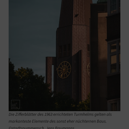
Die Zifferblätter des 1963 errichteten Turmhelms gelten als
markanteste Elemente des sonst eher nüchternen Baus.
©stadtraummensch, Jens Baumanns