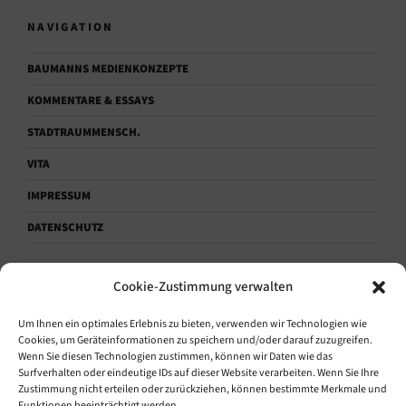
NAVIGATION
BAUMANNS MEDIENKONZEPTE
KOMMENTARE & ESSAYS
STADTRAUMMENSCH.
VITA
IMPRESSUM
DATENSCHUTZ
Cookie-Zustimmung verwalten
KONTAKTAUFNAHME.
Um Ihnen ein optimales Erlebnis zu bieten, verwenden wir Technologien wie
Sprechen.
Cookies, um Geräteinformationen zu speichern und/oder darauf zuzugreifen.
Wenn Sie diesen Technologien zustimmen, können wir Daten wie das
+49 (0) 171 1864628
Surfverhalten oder eindeutige IDs auf dieser Website verarbeiten. Wenn Sie Ihre
Zustimmung nicht erteilen oder zurückziehen, können bestimmte Merkmale und
Funktionen beeinträchtigt werden.