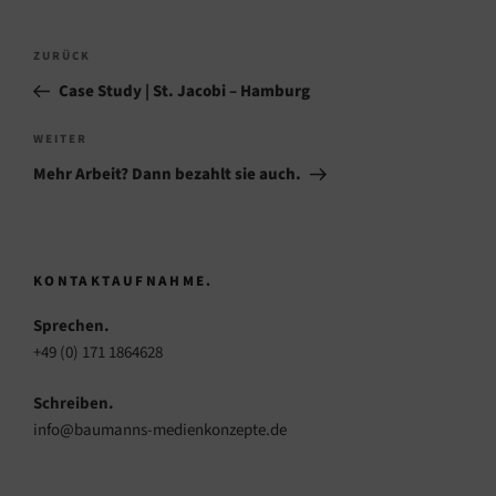
Beitragsnavigation
Vorheriger
ZURÜCK
Beitrag
Case Study | St. Jacobi – Hamburg
Nächster
WEITER
Beitrag
Mehr Arbeit? Dann bezahlt sie auch.
KONTAKTAUFNAHME.
Sprechen.
+49 (0) 171 1864628
Schreiben.
info@baumanns-medienkonzepte.de