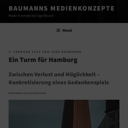
Zum
BAUMANNS MEDIENKONZEPTE
Inhalt
Made it simple but significant.
springen
Menü
VERÖFFENTLICHT
3. FEBRUAR 2026
VON
JENS BAUMANNS
AM
Ein Turm für Hamburg
Zwischen Verlust und Möglichkeit
–
Konkretisierung eines Gedankenspiels
Kommentar von Jens Baumanns