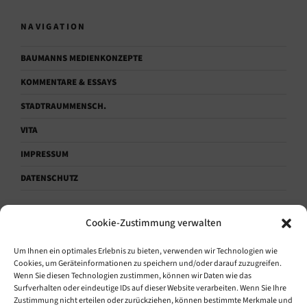
NAVIGATION
BAUMANNS MEDIENKONZEPTE
KOMMENTARE & ESSAYS
STADTRAUMMENSCH.
VITA
IMPRESSUM
DATENSCHUTZ
Cookie-Zustimmung verwalten
KONTAKTAUFNAHME.
Um Ihnen ein optimales Erlebnis zu bieten, verwenden wir Technologien wie
Sprechen.
Cookies, um Geräteinformationen zu speichern und/oder darauf zuzugreifen.
Wenn Sie diesen Technologien zustimmen, können wir Daten wie das
+49 (0) 171 1864628
Surfverhalten oder eindeutige IDs auf dieser Website verarbeiten. Wenn Sie Ihre
Zustimmung nicht erteilen oder zurückziehen, können bestimmte Merkmale und