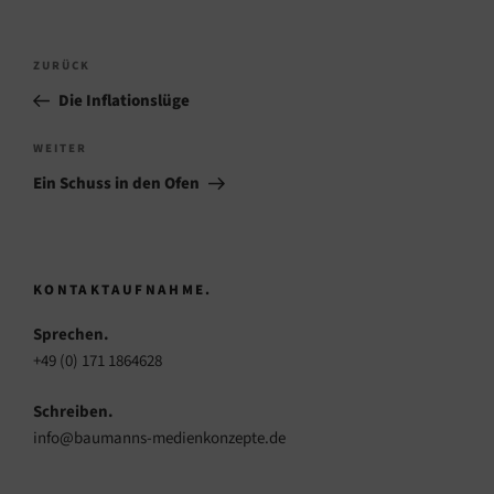
Beitragsnavigation
Vorheriger
ZURÜCK
Beitrag
Die Inflationslüge
Nächster
WEITER
Beitrag
Ein Schuss in den Ofen
KONTAKTAUFNAHME.
Sprechen.
+49 (0) 171 1864628
Schreiben.
info@baumanns-medienkonzepte.de