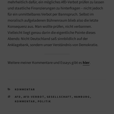
mehrheitlich dafür, ein mögliches AfD-Verbot prüfen zu lassen
und staatliche Finanzierungen zu hinterfragen – nicht jedoch
für ein unmittelbares Verbot per Bannspruch. Selbst im
moralisch aufgeladenen Bühnenraum blieb also die letzte
Konsequenz aus. Man wollte prüfen, nicht verbannen.
Vielleicht liegt genau darin die eigentliche Pointe dieses
Abends: Nicht Deutschland saß sinnbildlich auf der
Anklagebank, sondern unser Verständnis von Demokratie.
Weitere meiner Kommentare und Essays gibt es
hier
.
KATEGORIEN
KOMMENTAR
SCHLAGWÖRTER
AFD
,
AFD-VERBOT
,
GESELLSCHAFT
,
HAMBURG
,
KOMMENTAR
,
POLITIK