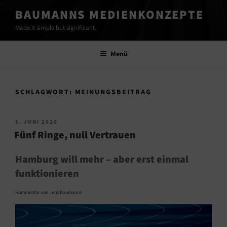
Zum
BAUMANNS MEDIENKONZEPTE
Inhalt
Made it simple but significant.
springen
Menü
SCHLAGWORT:
MEINUNGSBEITRAG
VERÖFFENTLICHT
1. JUNI 2026
AM
Fünf Ringe, null Vertrauen
Hamburg will mehr – aber erst einmal
funktionieren
Kommentar von Jens Baumanns