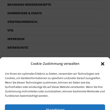
BAUMANNS MEDIENKONZEPTE
KOMMENTARE & ESSAYS
STADTRAUMMENSCH.
VITA
IMPRESSUM
DATENSCHUTZ
Cookie-Zustimmung verwalten
KONTAKTAUFNAHME.
Um Ihnen ein optimales Erlebnis zu bieten, verwenden wir Technologien wie
Sprechen.
Cookies, um Geräteinformationen zu speichern und/oder darauf zuzugreifen.
Wenn Sie diesen Technologien zustimmen, können wir Daten wie das
+49 (0) 171 1864628
Surfverhalten oder eindeutige IDs auf dieser Website verarbeiten. Wenn Sie Ihre
Zustimmung nicht erteilen oder zurückziehen, können bestimmte Merkmale und
Funktionen beeinträchtigt werden.
Schreiben.
info@baumanns-medienkonzepte.de
Akzeptieren