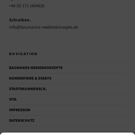
+49 (0) 171 1864628
Schreiben.
info@baumanns-medienkonzepte.de
NAVIGATION
BAUMANNS MEDIENKONZEPTE
KOMMENTARE & ESSAYS
STADTRAUMMENSCH.
VITA
IMPRESSUM
DATENSCHUTZ