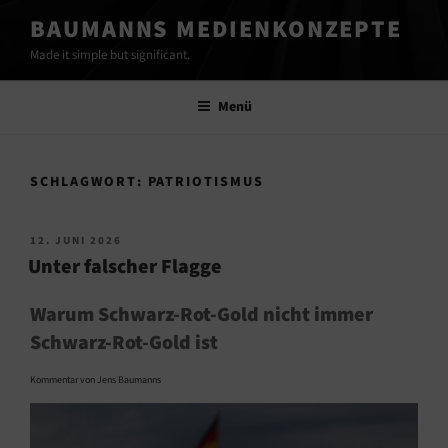
Zum
BAUMANNS MEDIENKONZEPTE
Inhalt
Made it simple but significant.
springen
Menü
SCHLAGWORT:
PATRIOTISMUS
VERÖFFENTLICHT
12. JUNI 2026
AM
Unter falscher Flagge
Warum Schwarz-Rot-Gold nicht immer
Schwarz-Rot-Gold ist
Kommentar von Jens Baumanns