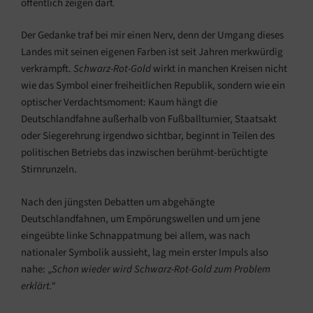
öffentlich zeigen darf.
Der Gedanke traf bei mir einen Nerv, denn der Umgang dieses
Landes mit seinen eigenen Farben ist seit Jahren merkwürdig
verkrampft.
Schwarz-Rot-Gold
wirkt in manchen Kreisen nicht
wie das Symbol einer freiheitlichen Republik, sondern wie ein
optischer Verdachtsmoment: Kaum hängt die
Deutschlandfahne außerhalb von Fußballturnier, Staatsakt
oder Siegerehrung irgendwo sichtbar, beginnt in Teilen des
politischen Betriebs das inzwischen berühmt-berüchtigte
Stirnrunzeln.
Nach den jüngsten Debatten um abgehängte
Deutschlandfahnen, um Empörungswellen und um jene
eingeübte linke Schnappatmung bei allem, was nach
nationaler Symbolik aussieht, lag mein erster Impuls also
nahe: „
Schon wieder wird Schwarz-Rot-Gold zum Problem
erklärt.“