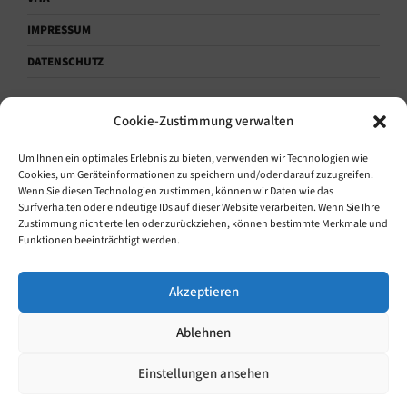
IMPRESSUM
DATENSCHUTZ
Cookie-Zustimmung verwalten
KONTAKTAUFNAHME.
Um Ihnen ein optimales Erlebnis zu bieten, verwenden wir Technologien wie
Sprechen.
Cookies, um Geräteinformationen zu speichern und/oder darauf zuzugreifen.
Wenn Sie diesen Technologien zustimmen, können wir Daten wie das
+49 (0) 171 1864628
Surfverhalten oder eindeutige IDs auf dieser Website verarbeiten. Wenn Sie Ihre
Zustimmung nicht erteilen oder zurückziehen, können bestimmte Merkmale und
Funktionen beeinträchtigt werden.
Schreiben.
info@baumanns-medienkonzepte.de
Akzeptieren
Ablehnen
Einstellungen ansehen