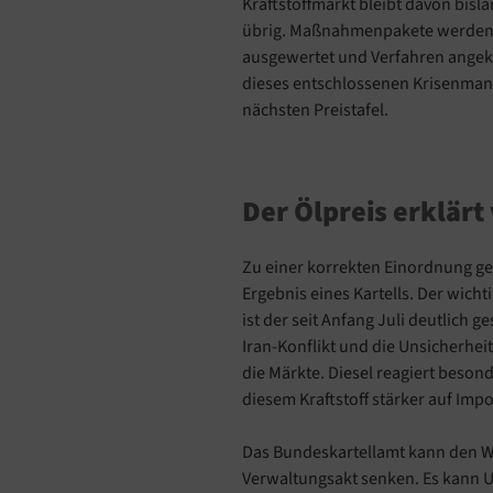
Kraftstoffmarkt bleibt davon bisl
übrig. Maßnahmenpakete werden b
ausgewertet und Verfahren angekü
dieses entschlossenen Krisenman
nächsten Preistafel.
Der Ölpreis erklärt 
Zu einer korrekten Einordnung geh
Ergebnis eines Kartells. Der wich
ist der seit Anfang Juli deutlich 
Iran-Konflikt und die Unsicherhe
die Märkte. Diesel reagiert beson
diesem Kraftstoff stärker auf Impo
Das Bundeskartellamt kann den We
Verwaltungsakt senken. Es kann U