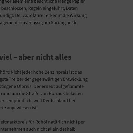
ang vor allem eine beachtliche Menge Papier
eschlossen, Regeln eingeführt, Daten
ndigt. Der Autofahrer erkennt die Wirkung
agements zuverlässig am Sprung an der
viel – aber nicht alles
ört: Nicht jeder hohe Benzinpreis ist das
tigste Treiber der gegenwärtigen Entwicklung
gestiegene Ölpreis. Der erneut aufgeflammte
it rund um die Straße von Hormus belasten
ders empfindlich, weil Deutschland bei
rte angewiesen ist.
ltmarktpreis für Rohöl natürlich nicht per
nternehmen auch nicht allein deshalb