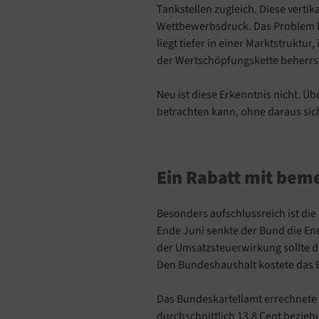
Tankstellen zugleich. Diese verti
Wettbewerbsdruck. Das Problem be
liegt tiefer in einer Marktstrukt
der Wertschöpfungskette beherrs
Neu ist diese Erkenntnis nicht. Üb
betrachten kann, ohne daraus si
Ein Rabatt mit be
Besonders aufschlussreich ist die
Ende Juni senkte der Bund die Ener
der Umsatzsteuerwirkung sollte di
Den Bundeshaushalt kostete das E
Das Bundeskartellamt errechnete 
durchschnittlich 13,8 Cent bezieh