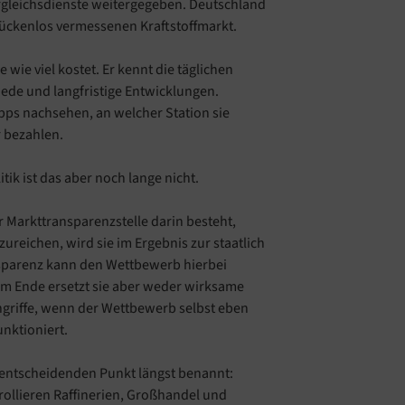
ergleichsdienste weitergegeben. Deutschland
lückenlos vermessenen Kraftstoffmarkt.
 wie viel kostet. Er kennt die täglichen
iede und langfristige Entwicklungen.
ps nachsehen, an welcher Station sie
 bezahlen.
tik ist das aber noch lange nicht.
 Markttransparenzstelle darin besteht,
ureichen, wird sie im Ergebnis zur staatlich
nsparenz kann den Wettbewerb hierbei
 am Ende ersetzt sie aber weder wirksame
ngriffe, wenn der Wettbewerb selbst eben
unktioniert.
entscheidenden Punkt längst benannt:
rollieren Raffinerien, Großhandel und