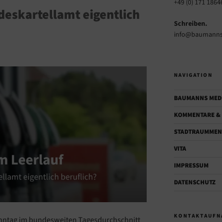
+49 (0) 171 1864
eskartellamt eigentlich
Schreiben.
info@baumanns
NAVIGATION
BAUMANNS MED
KOMMENTARE & 
STADTRAUMMEN
VITA
IMPRESSUM
DATENSCHUTZ
KONTAKTAUFN
onntag im bundesweiten Tagesdurchschnitt