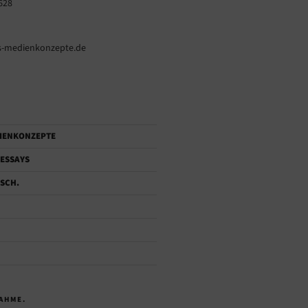
628
-medienkonzepte.de
IENKONZEPTE
ESSAYS
SCH.
AHME.