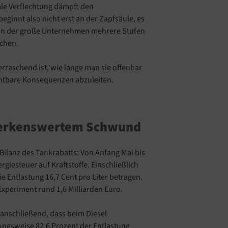
kale Verflechtung dämpft den
ginnt also nicht erst an der Zapfsäule, es
ur, in der große Unternehmen mehrere Stufen
chen.
erraschend ist, wie lange man sie offenbar
chtbare Konsequenzen abzuleiten.
merkenswertem Schwund
 Bilanz des Tankrabatts: Von Anfang Mai bis
giesteuer auf Kraftstoffe. Einschließlich
e Entlastung 16,7 Cent pro Liter betragen.
xperiment rund 1,6 Milliarden Euro.
anschließend, dass beim Diesel
ungsweise 82,6 Prozent der Entlastung