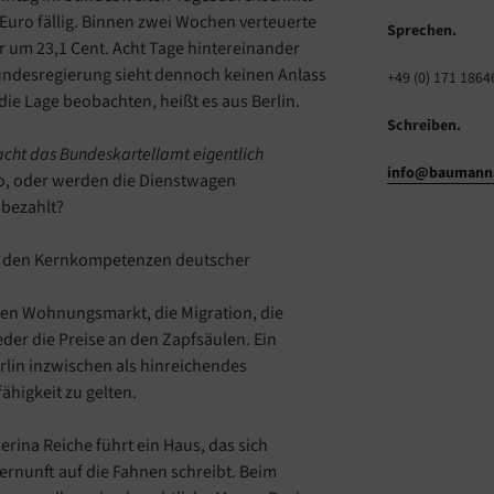
 Euro fällig. Binnen zwei Wochen verteuerte
Sprechen.
ar um 23,1 Cent. Acht Tage hintereinander
Bundesregierung sieht dennoch keinen Anlass
+49 (0) 171 1864
die Lage beobachten, heißt es aus Berlin.
Schreiben.
cht das Bundeskartellamt eigentlich
info@baumanns
o, oder werden die Dienstwagen
 bezahlt?
u den Kernkompetenzen deutscher
den Wohnungsmarkt, die Migration, die
er die Preise an den Zapfsäulen. Ein
erlin inzwischen als hinreichendes
ähigkeit zu gelten.
rina Reiche führt ein Haus, das sich
ernunft auf die Fahnen schreibt. Beim