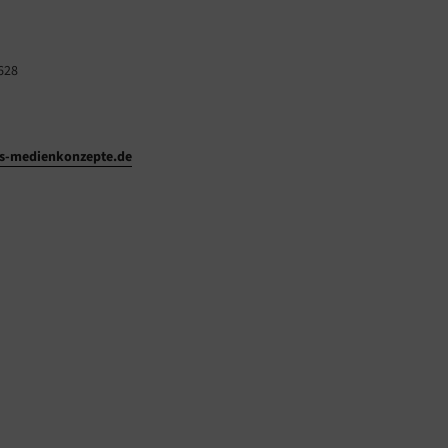
628
-medienkonzepte.de