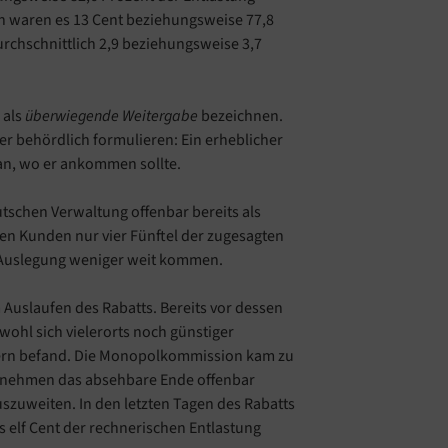
n waren es 13 Cent beziehungsweise 77,8
durchschnittlich 2,9 beziehungsweise 3,7
 als
überwiegende Weitergabe
bezeichnen.
r behördlich formulieren: Ein erheblicher
 an, wo er ankommen sollte.
utschen Verwaltung offenbar bereits als
nen Kunden nur vier Fünftel der zugesagten
er Auslegung weniger weit kommen.
Auslaufen des Rabatts. Bereits vor dessen
bwohl sich vielerorts noch günstiger
agern befand. Die Monopolkommission kam zu
rnehmen das absehbare Ende offenbar
szuweiten. In den letzten Tagen des Rabatts
s elf Cent der rechnerischen Entlastung