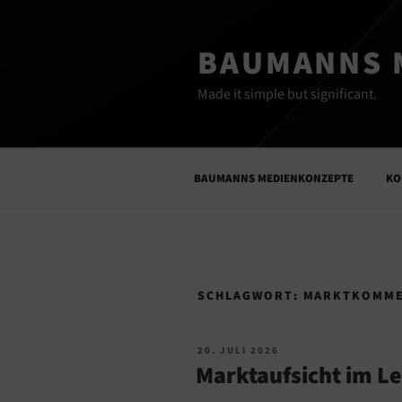
Zum
Inhalt
BAUMANNS 
springen
Made it simple but significant.
BAUMANNS MEDIENKONZEPTE
KO
SCHLAGWORT:
MARKTKOMME
VERÖFFENTLICHT
20. JULI 2026
AM
Marktaufsicht im Le