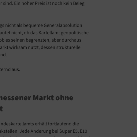
r sind. Ein hoher Preis ist noch kein Beleg
ngs nicht als bequeme Generalabsolution
autet nicht, ob das Kartellamt geopolitische
ob es seinen begrenzten, aber durchaus
arkt wirksam nutzt, dessen strukturelle
ind.
hternd aus.
rmessener Markt ohne
t
ndeskartellamts erhält fortlaufend die
kstellen. Jede Änderung bei Super E5, E10