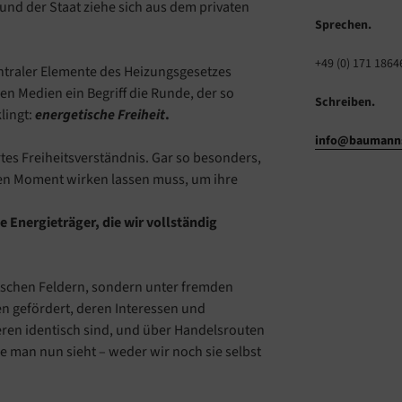
nd der Staat ziehe sich aus dem privaten
Sprechen.
+49 (0) 171 1864
traler Elemente des Heizungsgesetzes
en Medien ein Begriff die Runde, der so
Schreiben.
lingt:
energetische Freiheit
.
info@baumanns
rtes Freiheitsverständnis. Gar so besonders,
en Moment wirken lassen muss, um ihre
e Energieträger, die wir vollständig
utschen Feldern, sondern unter fremden
en gefördert, deren Interessen und
eren identisch sind, und über Handelsrouten
wie man nun sieht – weder wir noch sie selbst