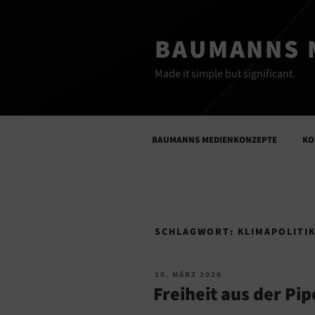
Zum
Inhalt
BAUMANNS 
springen
Made it simple but significant.
BAUMANNS MEDIENKONZEPTE
KO
SCHLAGWORT:
KLIMAPOLITI
VERÖFFENTLICHT
10. MÄRZ 2026
AM
Freiheit aus der Pip