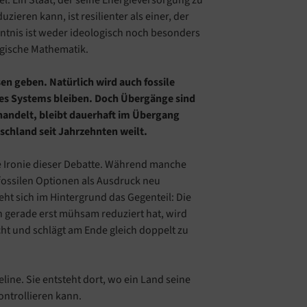
pel: Ein Staat, der seine Energieversorgung zu
zieren kann, ist resilienter als einer, der
nntnis ist weder ideologisch noch besonders
tegische Mathematik.
n geben. Natürlich wird auch fossile
 des Systems bleiben. Doch Übergänge sind
ehandelt, bleibt dauerhaft im Übergang
schland seit Jahrzehnten weilt.
he Ironie dieser Debatte. Während manche
ossilen Optionen als Ausdruck neu
eht sich im Hintergrund das Gegenteil: Die
n gerade erst mühsam reduziert hat, wird
ht und schlägt am Ende gleich doppelt zu
eline. Sie entsteht dort, wo ein Land seine
ontrollieren kann.