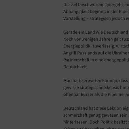
Die viel beschworene energetische
Abhängigkeit beginnt: in der Pipeli
Vorstellung – strategisch jedoch ei
Gerade ein Land wie Deutschland so
Noch vor wenigen Jahren galt russ
Energiepolitik: zuverlässig, wirts
Angriff Russlands auf die Ukraine
Partnerschaft in eine energiepol
Deutlichkeit.
Man hätte erwarten können, dass 
gewisse strategische Skepsis hinte
offenbar kürzer als die Pipeline, a
Deutschland hat diese Lektion eige
schmerzhaft genug gewesen sein s
hinterlassen. Doch Politik besitz