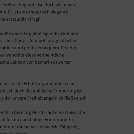
 Freiheit beginnt also dort, wo unsere
ne. Es ist eine rhetorisch elegante
ne erstaunlich fragil.
llte diese Fragilität eigentlich kennen.
isches Gas als Inbegriff pragmatischer
chaftlich und politisch bequem. Erst der
 verwandelte diese vermeintliche
itische Lektion von bemerkenswerter
eine solche Erfahrung zumindest eine
rlässt, doch die politische Erinnerung ist
us der unsere Freiheit angeblich fließen soll.
ntlich bereits gelernt – auf eine Weise, die
ollte, um nachhaltige Erinnerung zu
t mitunter die bemerkenswerte Fähigkeit,