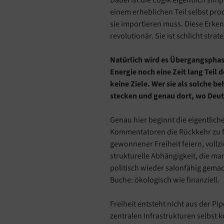
Dabei ist die Logik eigentlich sim
einem erheblichen Teil selbst produ
sie importieren muss. Diese Erke
revolutionär. Sie ist schlicht stra
Natürlich wird es Übergangsphase
Energie noch eine Zeit lang Teil
keine Ziele. Wer sie als solche b
stecken und genau dort, wo Deut
Genau hier beginnt die eigentlic
Kommentatoren die Rückkehr zu f
gewonnener Freiheit feiern, vollzi
strukturelle Abhängigkeit, die ma
politisch wieder salonfähig gemac
Buche: ökologisch wie finanziell.
Freiheit entsteht nicht aus der Pip
zentralen Infrastrukturen selbst k