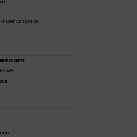
628
-medienkonzepte.de
IENKONZEPTE
ESSAYS
SCH.
AHME.