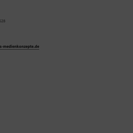
628
-medienkonzepte.de