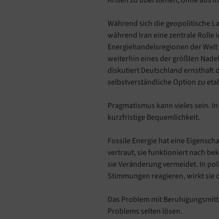
Krisen zu überstehen, ohne aus ih
Während sich die geopolitische 
während Iran eine zentrale Rolle i
Energiehandelsregionen der Welt
weiterhin eines der größten Nadel
diskutiert Deutschland ernsthaft d
selbstverständliche Option zu et
Pragmatismus kann vieles sein. In d
kurzfristige Bequemlichkeit.
Fossile Energie hat eine Eigenschaft
vertraut, sie funktioniert nach be
sie Veränderung vermeidet. In poli
Stimmungen reagieren, wirkt sie 
Das Problem mit Beruhigungsmittel
Problems selten lösen.