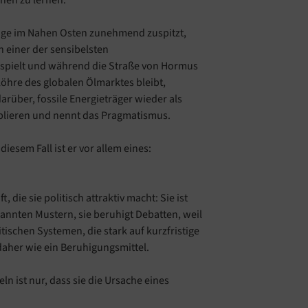
nen zu lernen.
Lage im Nahen Osten zunehmend zuspitzt,
n einer der sensibelsten
 spielt und während die Straße von Hormus
öhre des globalen Ölmarktes bleibt,
arüber, fossile Energieträger wieder als
ablieren und nennt das Pragmatismus.
iesem Fall ist er vor allem eines:
, die sie politisch attraktiv macht: Sie ist
kannten Mustern, sie beruhigt Debatten, weil
tischen Systemen, die stark auf kurzfristige
daher wie ein Beruhigungsmittel.
n ist nur, dass sie die Ursache eines