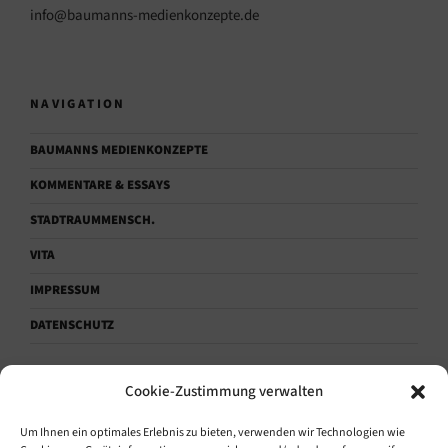
info@baumanns-medienkonzepte.de
NAVIGATION
BAUMANNS MEDIENKONZEPTE
KOMMENTARE & ESSAYS
STADTRAUMMENSCH.
VITA
IMPRESSUM
DATENSCHUTZ
Cookie-Zustimmung verwalten
KONTAKTAUFNAHME.
Um Ihnen ein optimales Erlebnis zu bieten, verwenden wir Technologien wie
Sprechen.