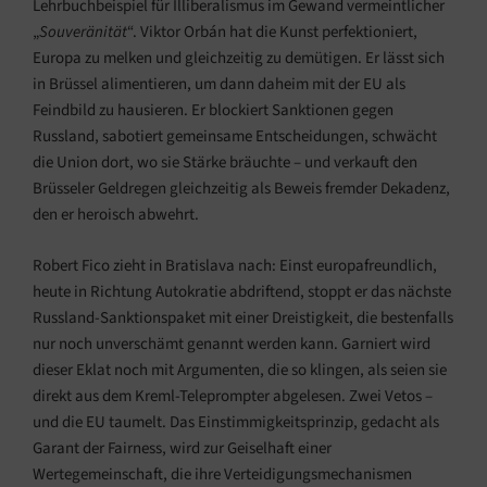
Lehrbuchbeispiel für Illiberalismus im Gewand vermeintlicher
„
Souveränität
“. Viktor Orbán hat die Kunst perfektioniert,
Europa zu melken und gleichzeitig zu demütigen. Er lässt sich
in Brüssel alimentieren, um dann daheim mit der EU als
Feindbild zu hausieren. Er blockiert Sanktionen gegen
Russland, sabotiert gemeinsame Entscheidungen, schwächt
die Union dort, wo sie Stärke bräuchte – und verkauft den
Brüsseler Geldregen gleichzeitig als Beweis fremder Dekadenz,
den er heroisch abwehrt.
Robert Fico zieht in Bratislava nach: Einst europafreundlich,
heute in Richtung Autokratie abdriftend, stoppt er das nächste
Russland-Sanktionspaket mit einer Dreistigkeit, die bestenfalls
nur noch unverschämt genannt werden kann. Garniert wird
dieser Eklat noch mit Argumenten, die so klingen, als seien sie
direkt aus dem Kreml-Teleprompter abgelesen. Zwei Vetos –
und die EU taumelt. Das Einstimmigkeitsprinzip, gedacht als
Garant der Fairness, wird zur Geiselhaft einer
Wertegemeinschaft, die ihre Verteidigungsmechanismen