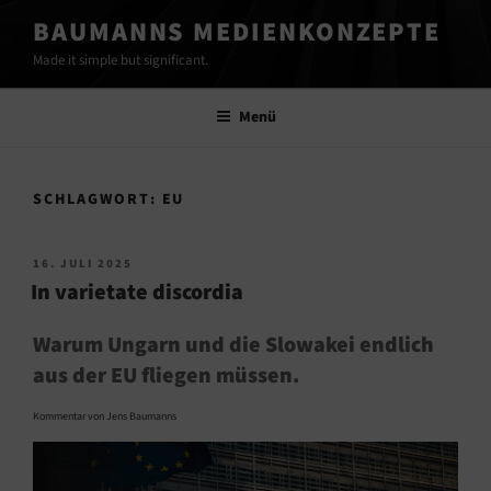
Zum
BAUMANNS MEDIENKONZEPTE
Inhalt
Made it simple but significant.
springen
Menü
SCHLAGWORT:
EU
VERÖFFENTLICHT
16. JULI 2025
AM
In varietate discordia
Warum Ungarn und die Slowakei endlich
aus der EU fliegen müssen.
Kommentar von Jens Baumanns